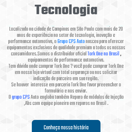
t
o
G
r
u
p
o
C
P
S
A
u
Localizado na cidade de Campinas em São Paulo com mais de 20
anos de experiência no setor de tecnologia, inovação e
performance automotiva, o
Grupo CPS Auto
nasceu para oferecer
equipamentos exclusivos de qualidade premium a todos os nossos
consumidores.Somos o distribuidor oficial
Tork One no Brasil
,
equipamentos de performance automotiva.
Tem dúvida onde comprar Tork One ? você pode comprar Tork One
em nossa loja virtual com total segurança ou nos solicitar
indicação de parceiro em sua região.
Se houver interesse em parceria Tork One favor preeencher o
formulário e nos enviar.
O
grupo CPS
Auto engloba também Reparo de módulos de Injeção
,Abs com equipe pioneira em reparos no Brasil .
Conheça nossa história