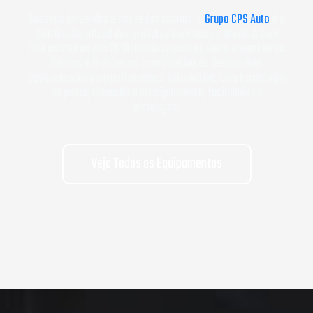
Sucesso de vendas e nas redes sociais, o
Grupo CPS Auto
é o
distribuidor oficial dos produtos Tork One no Brasil. A Tork
One nasceu no ano 2010 unindo conceitos entre engenheiros
Sérvios e Brasileiros com objetivo de desenvolver
equipamentos para performance automotiva, com tecnologia
de ponta, inovação e principalmente, facilidade de
instalação.
Veja Todos os Equipamentos