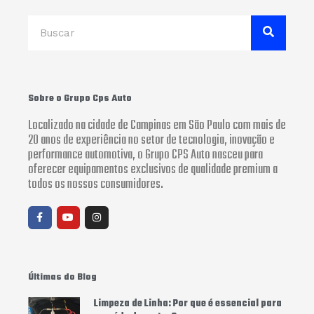
Search
Sobre o Grupo Cps Auto
Localizado na cidade de Campinas em São Paulo com mais de
20 anos de experiência no setor de tecnologia, inovação e
performance automotiva, o Grupo CPS Auto nasceu para
oferecer equipamentos exclusivos de qualidade premium a
todos os nossos consumidores.
F
Y
I
a
o
n
c
u
s
e
t
t
b
u
a
o
b
g
o
e
r
Últimas do Blog
k
a
-
m
f
Limpeza de Linha: Por que é essencial para