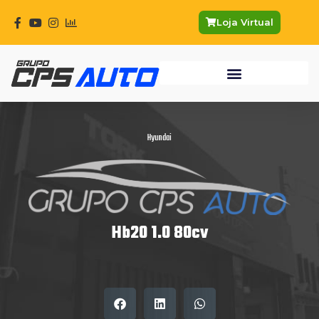
Ir
para
Loja Virtual
o
conteúdo
Hyundai
Hb20 1.0 80cv