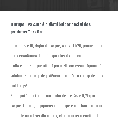
O Grupo CPS Auto é o distribuidor oficial dos
produtos Tork One.
Com 80cv e 10,2kgfm de torque, o novo Hb20, promete ser o
mais econômico dos 1.0 aspirados do mercado.
E não é por isso que não dá pra melhorar essa máquina, já
validamos o remap de potência e também o remap de pops
and bangs!
No de potência temos um ganho de até 6cv e 0,7kgfm de
torque. E claro, os pipocos no escape é uma boa pra quem
gosta de uma diversão a mais, chamar mais atenção hehe.