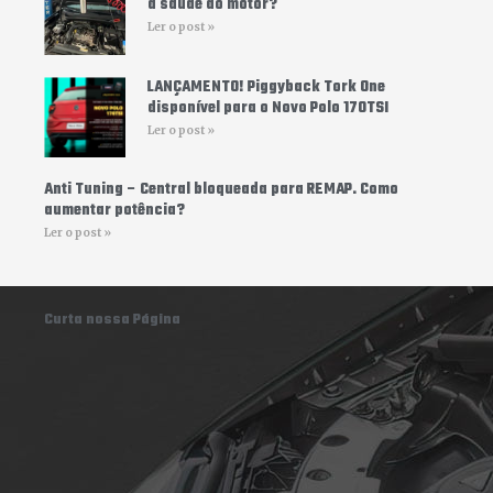
a saúde do motor?
Ler o post »
LANÇAMENTO! Piggyback Tork One
disponível para o Novo Polo 170TSI
Ler o post »
Anti Tuning – Central bloqueada para REMAP. Como
aumentar potência?
Ler o post »
Curta nossa Página