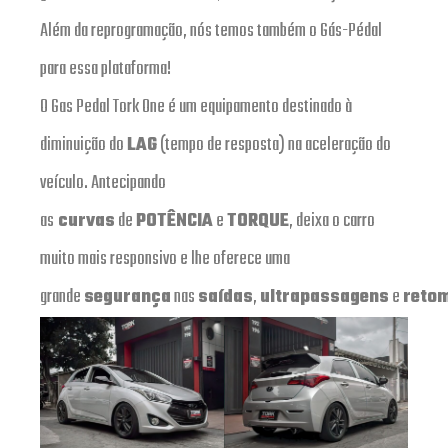
Além da reprogramação, nós temos também o Gás-Pédal
para essa plataforma!
O Gas Pedal Tork One é um equipamento destinado à
diminuição do
LAG
(tempo de resposta) na aceleração do
veículo. Antecipando
as
curvas
de
POTÊNCIA
e
TORQUE
, deixa o carro
muito mais responsivo e lhe oferece uma
grande
segurança
nas
saídas
,
ultrapassagens
e
reto