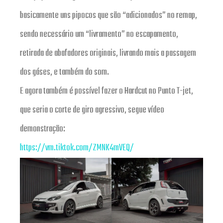
basicamente uns pipocos que são “adicionados” no remap,
sendo necessário um “livramento” no escapamento,
retirada de abafadores originais, livrando mais a passagem
dos gáses, e também do som.
E agora também é possível fazer o Hardcut no Punto T-jet,
que seria o corte de giro agressivo, segue vídeo
demonstração:
https://vm.tiktok.com/ZMNK4mVEQ/