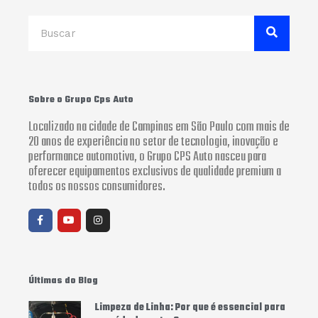
Search
Sobre o Grupo Cps Auto
Localizado na cidade de Campinas em São Paulo com mais de
20 anos de experiência no setor de tecnologia, inovação e
performance automotiva, o Grupo CPS Auto nasceu para
oferecer equipamentos exclusivos de qualidade premium a
todos os nossos consumidores.
F
Y
I
a
o
n
c
u
s
e
t
t
b
u
a
o
b
g
o
e
r
Últimas do Blog
k
a
-
m
f
Limpeza de Linha: Por que é essencial para