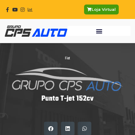
Ir
para
Loja Virtual
o
conteúdo
Fiat
Punto T-jet 152cv