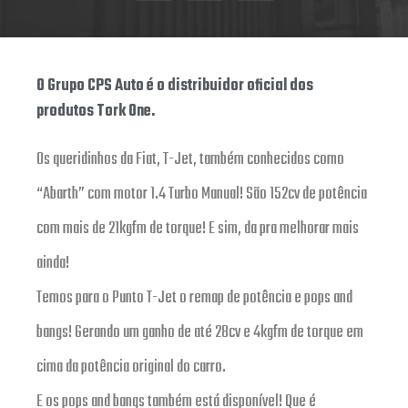
O Grupo CPS Auto é o distribuidor oficial dos
produtos Tork One.
Os queridinhos da Fiat, T-Jet, também conhecidos como
“Abarth” com motor 1.4 Turbo Manual! São 152cv de potência
com mais de 21kgfm de torque! E sim, da pra melhorar mais
ainda!
Temos para o Punto T-Jet o remap de potência e pops and
bangs! Gerando um ganho de até 28cv e 4kgfm de torque em
cima da potência original do carro.
E os pops and bangs também está disponível! Que é