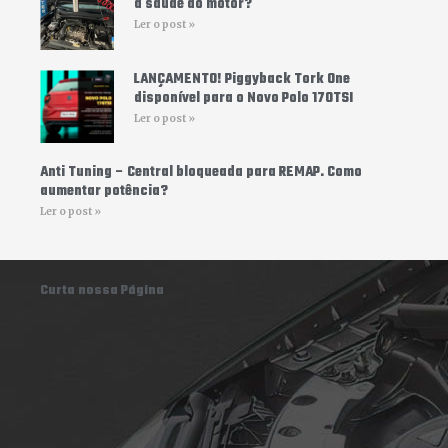
a saúde do motor?
Ler o post »
LANÇAMENTO! Piggyback Tork One
disponível para o Novo Polo 170TSI
Ler o post »
Anti Tuning – Central bloqueada para REMAP. Como
aumentar potência?
Ler o post »
Curta nossa Página