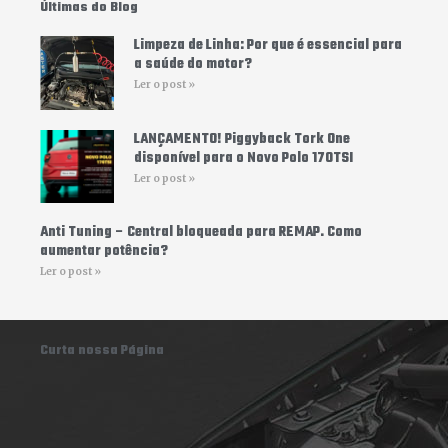
Últimas do Blog
k
a
-
m
f
Limpeza de Linha: Por que é essencial para
a saúde do motor?
Ler o post »
LANÇAMENTO! Piggyback Tork One
disponível para o Novo Polo 170TSI
Ler o post »
Anti Tuning – Central bloqueada para REMAP. Como
aumentar potência?
Ler o post »
Curta nossa Página