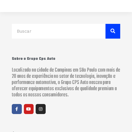
Search
Sobre o Grupo Cps Auto
Localizado na cidade de Campinas em São Paulo com mais de
20 anos de experiência no setor de tecnologia, inovação e
performance automotiva, o Grupo CPS Auto nasceu para
oferecer equipamentos exclusivos de qualidade premium a
todos os nossos consumidores.
F
Y
I
a
o
n
c
u
s
e
t
t
b
u
a
o
b
g
o
e
r