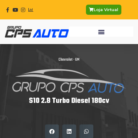
Ir
para
Loja Virtual
o
conteúdo
Chevrolet - GM
S10 2.8 Turbo Diesel 180cv