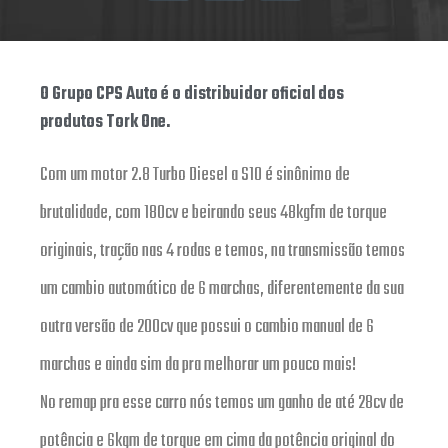
O Grupo CPS Auto é o distribuidor oficial dos
produtos Tork One.
Com um motor 2.8 Turbo Diesel a S10 é sinônimo de
brutalidade, com 180cv e beirando seus 48kgfm de torque
originais, tração nas 4 rodas e temos, na transmissão temos
um cambio automático de 6 marchas, diferentemente da sua
outra versão de 200cv que possui o cambio manual de 6
marchas e ainda sim da pra melhorar um pouco mais!
No remap pra esse carro nós temos um ganho de até 28cv de
potência e 6kgm de torque em cima da potência original do