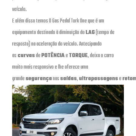
veículo.
E além disso temos O Gas Pedal Tork One que é um
equipamento destinado à diminuição do
LAG
(tempo de
resposta) na aceleração do veículo. Antecipando
as
curvas
de
POTÊNCIA
e
TORQUE
, deixa o carro
muito mais responsivo e lhe oferece uma
grande
segurança
nas
saídas
,
ultrapassagens
e
reto