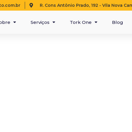
o.com.br
R. Cons Antônio Prado, 192 - Vila Nova Ca
obre
Serviços
Tork One
Blog