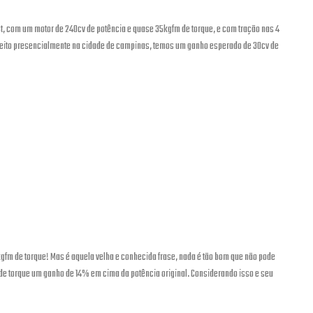
st, com um motor de 240cv de potência e quase 35kgfm de torque, e com tração nas 4
 feito presencialmente na cidade de campinas, temos um ganho esperado de 30cv de
7kgfm de torque! Mas é aquela velha e conhecida frase, nada é tão bom que não pode
e torque um ganho de 14% em cima da potência original. Considerando isso e seu