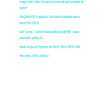
Limpeza de Linha: Por que é essencial para a saúde do
motor?
LANÇAMENTO! Piggyback Tork One disponível para o
Novo Polo 170TSI
Anti Tuning – Central bloqueada para REMAP. Como
aumentar potência?
Atualização no Pigyback do HB20 TGDI e CRETA TGDI
Mercedes A200 1.6 156cv