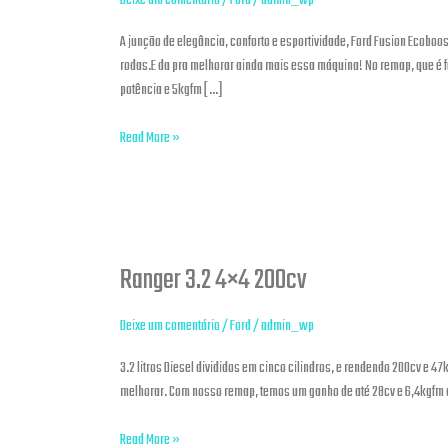
Deixe um comentário
/
Ford
/
admin_wp
A junção de elegância, conforto e esportividade, Ford Fusion Ecoboo
rodas.E da pra melhorar ainda mais essa máquina! No remap, que é
potência e 5kgfm […]
Read More »
Ranger 3.2 4×4 200cv
Ranger
3.2
4×4
Deixe um comentário
/
Ford
/
admin_wp
200cv
3.2 litros Diesel divididos em cinco cilindros, e rendendo 200cv e 4
melhorar. Com nosso remap, temos um ganho de até 28cv e 6,4kgfm d
Read More »