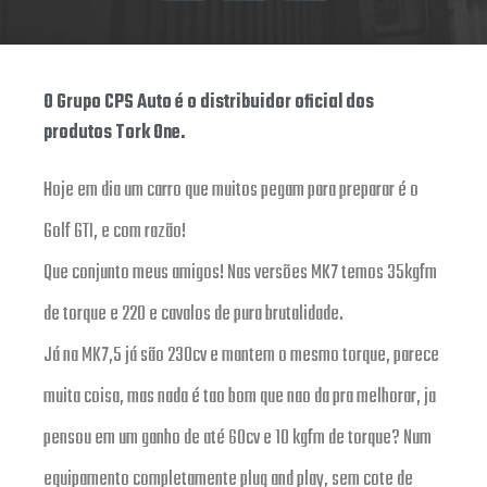
O Grupo CPS Auto é o distribuidor oficial dos
produtos Tork One.
Hoje em dia um carro que muitos pegam para preparar é o
Golf GTI, e com razão!
Que conjunto meus amigos! Nas versões MK7 temos 35kgfm
de torque e 220 e cavalos de pura brutalidade.
Já na MK7,5 já são 230cv e mantem o mesmo torque, parece
muita coisa, mas nada é tao bom que nao da pra melhorar, ja
pensou em um ganho de até 60cv e 10 kgfm de torque? Num
equipamento completamente plug and play, sem cote de