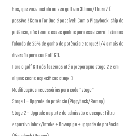
fios, que voce instala no seu golf em 30 min/1 hora? É
possível! Com a Tor One é possível! Com o Piggyback, chip de
potência, nós temos esses ganhos para esse carro! Estamos
falando de 25% de ganho de potência e torque! 1/4 a mais de
diversão para seu Golf GTI.
Para o golf GTI nós fazemos até a preparação stage 2 e em
alguns casos específicos stage 3
Modificações necessárias para cada “stage”
Stage 1 – Upgrade de potência (Piggyback/Remap)
Stage 2 – Upgrade na parte de admissão e escape: Filtro
esportivo inbox/Intake + Downpipe + upgrade de potência