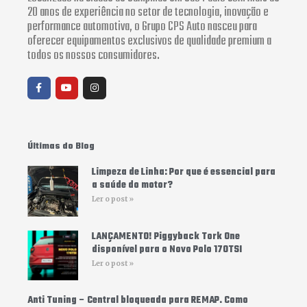
20 anos de experiência no setor de tecnologia, inovação e
performance automotiva, o Grupo CPS Auto nasceu para
oferecer equipamentos exclusivos de qualidade premium a
todos os nossos consumidores.
F
Y
I
a
o
n
c
u
s
e
t
t
b
u
a
o
b
g
o
e
r
Últimas do Blog
k
a
-
m
f
Limpeza de Linha: Por que é essencial para
a saúde do motor?
Ler o post »
LANÇAMENTO! Piggyback Tork One
disponível para o Novo Polo 170TSI
Ler o post »
Anti Tuning – Central bloqueada para REMAP. Como