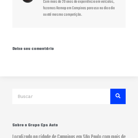
Com mais de 20 anos de experiência em veículos,
fazemos Remap em Campinas para uso no dia a dia
ou até mesmo competição.
Deixe seu comentário
Search
Sobre o Grupo Cps Auto
Localizado na cidade de Campinas em São Paulo com mais de