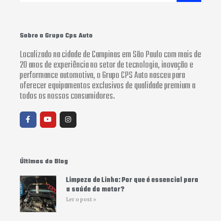
Sobre o Grupo Cps Auto
Localizado na cidade de Campinas em São Paulo com mais de
20 anos de experiência no setor de tecnologia, inovação e
performance automotiva, o Grupo CPS Auto nasceu para
oferecer equipamentos exclusivos de qualidade premium a
todos os nossos consumidores.
F
Y
I
a
o
n
c
u
s
e
t
t
b
u
a
o
b
g
o
e
r
Últimas do Blog
k
a
-
m
f
Limpeza de Linha: Por que é essencial para
a saúde do motor?
Ler o post »