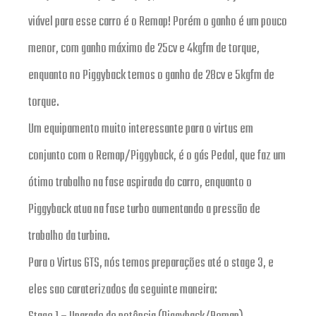
viável para esse carro é o Remap! Porém o ganho é um pouco
menor, com ganho máximo de 25cv e 4kgfm de torque,
enquanto no Piggyback temos o ganho de 28cv e 5kgfm de
torque.
Um equipamento muito interessante para o virtus em
conjunto com o Remap/Piggyback, é o gás Pedal, que faz um
ótimo trabalho na fase aspirada do carro, enquanto o
Piggyback atua na fase turbo aumentando a pressão de
trabalho da turbina.
Para o Virtus GTS, nós temos preparações até o stage 3, e
eles sao caraterizados da seguinte maneira: