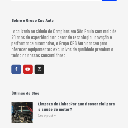
Sobre o Grupo Cps Auto
Localizado na cidade de Campinas em São Paulo com mais de
20 anos de experiência no setor de tecnologia, inovação e
performance automotiva, o Grupo CPS Auto nasceu para
oferecer equipamentos exclusivos de qualidade premium a
todos os nossos consumidores.
F
Y
I
a
o
n
c
u
s
e
t
t
b
u
a
o
b
g
o
e
r
Últimas do Blog
k
a
-
m
f
Limpeza de Linha: Por que é essencial para
a saúde do motor?
Ler o post »