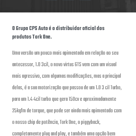
O Grupo CPS Auto é o distribuidor oficial dos
produtos Tork One.
Uma versão um pouco mais apimentada em relação ao seu
antecessor, 1.0 3cil, o novo virtus GTS vem com um visual
mais agressivo, com algumas modificações, mas a principal
delas, é a sua motorização que passou de um 1.0 3 cil Turbo,
para um 1.4 4cil turbo que gera 150cv e aproximadamente
25kgfm de torque, que pode ser ainda mais apimentado com
o nosso chip de potência, Tork One, o piggyback,
completamente plug and play, e também uma opção bem